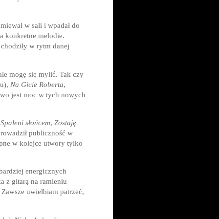
zmiewał w sali i wpadał do
a konkretne melodie.
 chodziły w rytm danej
le mogę się mylić. Tak czy
tu),
Na Gicie Roberta
,
towo jest moc w tych nowych
,
Spaleni słońcem
,
Zostaję
rowadził publiczność w
pne w kolejce utwory tylko
bardziej energicznych
a z gitarą na ramieniu
. Zawsze uwielbiam patrzeć,