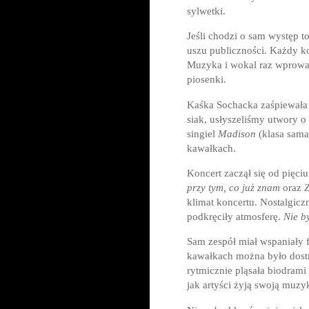
sylwetki.
Jeśli chodzi o sam występ t
uszu publiczności. Każdy 
Muzyka i wokal raz wprowad
piosenki.
Kaśka Sochacka zaśpiewała 
siak, usłyszeliśmy utwory o
singiel
Madison
(klasa sama
kawałkach.
Koncert zaczął się od pięci
przy tym, co już znam
oraz
Z
klimat koncertu. Nostalgic
podkręciły atmosferę.
Nie b
Sam zespół miał wspaniały 
kawałkach można było dostrz
rytmicznie pląsała biodram
jak artyści żyją swoją muzy