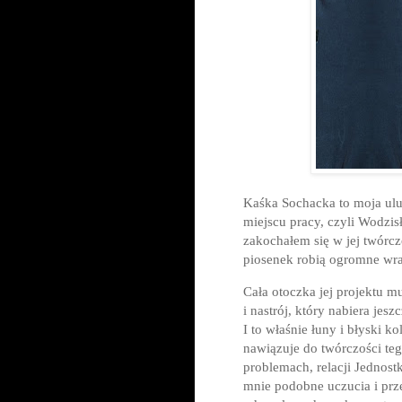
Kaśka Sochacka to moja ulu
miejscu pracy, czyli Wodzi
zakochałem się w jej twórcz
piosenek robią ogromne wraż
Cała otoczka jej projektu 
i nastrój, który nabiera jes
I to właśnie łuny i błyski 
nawiązuje do twórczości teg
problemach, relacji Jednost
mnie podobne uczucia i prze