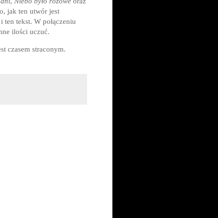
 dni
,
Niebo było różowe
oraz
To, jak ten utwór jest
 ten tekst. W połączeniu
mne ilości uczuć.
est czasem straconym.