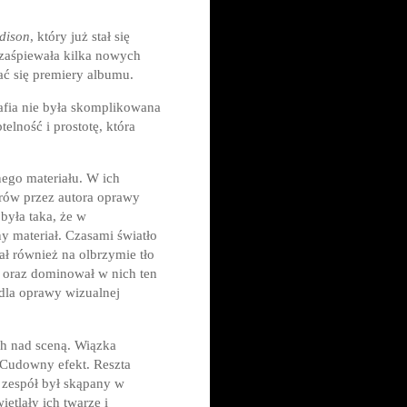
dison
, który już stał się
 zaśpiewała kilka nowych
ć się premiery albumu.
rafia nie była skomplikowana
elność i prostotę, która
nego materiału. W ich
rów przez autora oprawy
była taka, że w
y materiał. Czasami światło
ał również na olbrzymie tło
" oraz dominował w nich ten
 dla oprawy wizualnej
h nad sceną. Wiązka
. Cudowny efekt. Reszta
h zespół był skąpany w
etlały ich twarze i