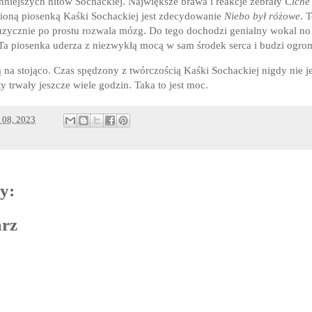
nniejszych hitów Sochackiej. Największe brawa i reakcje zebrały
Ciche
bioną piosenką Kaśki Sochackiej jest zdecydowanie
Niebo był różowe
. 
zycznie po prostu rozwala mózg. Do tego dochodzi genialny wokal no i
 Ta piosenka uderza z niezwykłą mocą w sam środek serca i budzi ogro
 na stojąco. Czas spędzony z twórczością Kaśki Sochackiej nigdy nie j
y trwały jeszcze wiele godzin. Taka to jest moc.
a 08, 2023
y:
arz