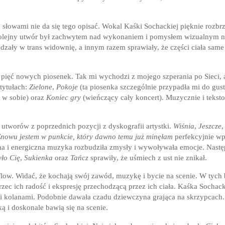
o słowami nie da się tego opisać. Wokal Kaśki Sochackiej pięknie rozbr
kolejny utwór był zachwytem nad wykonaniem i pomysłem wizualnym n
zały w trans widownię, a innym razem sprawiały, że części ciała same
pięć nowych piosenek. Tak mi wychodzi z mojego szperania po Sieci, a
 tytułach:
Zielone
,
Pokoje
(ta piosenka szczególnie przypadła mi do gus
 w sobie) oraz
Koniec gry
(wieńczący cały koncert). Muzycznie i teks
u utworów z poprzednich pozycji z dyskografii artystki.
Wiśnia
,
Jeszcze
nowu jestem w punkcie, który dawno temu już minęłam
perfekcyjnie wp
zna i energiczna muzyka rozbudziła zmysły i wywoływała emocje. Nastę
yło Cię
,
Sukienka
oraz
Tańcz
sprawiły, że uśmiech z ust nie znikał.
flow. Widać, że kochają swój zawód, muzykę i bycie na scenie. W tych 
ec ich radość i ekspresję przechodzącą przez ich ciała. Kaśka Sochack
i i kolanami. Podobnie dawała czadu dziewczyna grająca na skrzypcach
ką i doskonale bawią się na scenie.