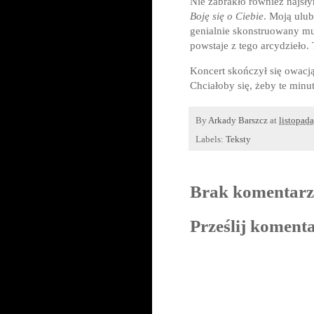
Nie zabrakło również najsły
Boję się o Ciebie
. Moją ulu
genialnie skonstruowany mu
powstaje z tego arcydzieło.
Koncert skończył się owacją
Chciałoby się, żeby te minut
By
Arkady Barszcz
at
listopad
Labels:
Teksty
Brak komentarz
Prześlij koment