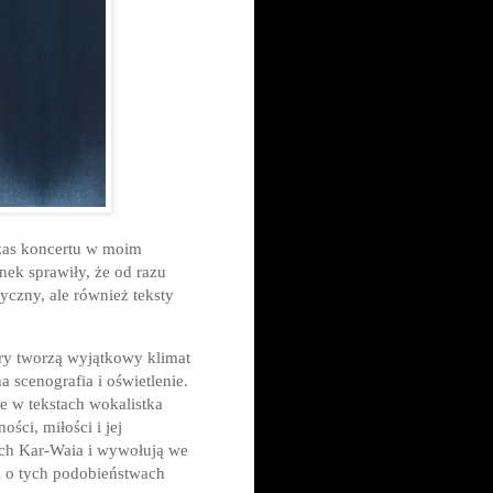
czas koncertu w moim
ek sprawiły, że od razu
yczny, ale również teksty
ry tworzą wyjątkowy klimat
a scenografia i oświetlenie.
ie w tekstach wokalistka
ści, miłości i jej
mach Kar-Waia i wywołują we
śl o tych podobieństwach