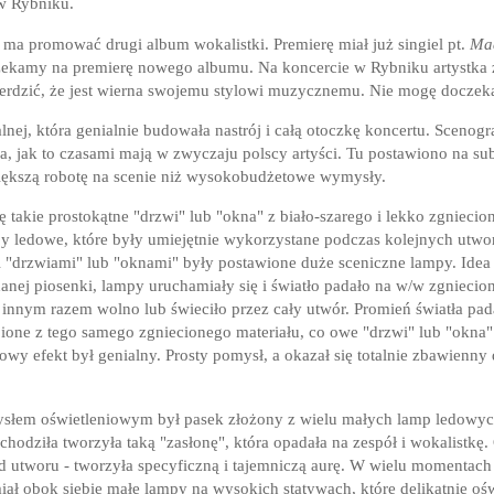
 w Rybniku.
a ma promować drugi album wokalistki. Premierę miał już singiel pt.
Ma
 czekamy na premierę nowego albumu. Na koncercie w Rybniku artystka
erdzić, że jest wierna swojemu stylowi muzycznemu. Nie mogę doczeka
lnej, która genialnie budowała nastrój i całą otoczkę koncertu. Scenog
 jak to czasami mają w zwyczaju polscy artyści. Tu postawiono na subt
iększą robotę na scenie niż wysokobudżetowe wymysły.
takie prostokątne "drzwi" lub "okna" z biało-szarego i lekko zgniecio
y ledowe, które były umiejętnie wykorzystane podczas kolejnych utwo
 "drzwiami" lub "oknami" były postawione duże sceniczne lampy. Idea 
ej piosenki, lampy uruchamiały się i światło padało na w/w zgniecion
innym razem wolno lub świeciło przez cały utwór. Promień światła pad
obione z tego samego zgniecionego materiału, co owe "drzwi" lub "okna
owy efekt był genialny. Prosty pomysł, a okazał się totalnie zbawienny
łem oświetleniowym był pasek złożony z wielu małych lamp ledowyc
ychodziła tworzyła taką "zasłonę", która opadała na zespół i wokalistkę
od utworu - tworzyła specyficzną i tajemniczą aurę. W wielu momentac
iał obok siebie małe lampy na wysokich statywach, które delikatnie oświ