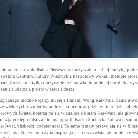
biona polska wokalistka. Pierwszy raz usłyszałem ją i jej muzykę pod
sławskim Centrum Kultury. Niezwykle nastrojowy wokal i melodie piosen
ości. Zresztą nie tylko muzycznie przemawia do mnie jej dorobek artyst
enie i uderzają prosto w serce i duszę.
muzycznego mocno kojarzy mi się z filmami Wong Kar-Waia. Same utwo
zcze większych rozmiarów podczas koncertów, gdzie w ruch idzie subteln
kolorowych świateł kojarzą mi się wizualnie z kinem Kar-Waia, ale główn
o azjatyckiego mistrza kinematografii. Kaśka Sochacka śpiewa o samotno
ka-Świat, bliskości, codzienności. Te same tematy przewijają się w fil
myślenia. Nie wiem, czy ta inspiracja jest rzeczywista, ale mnie ta my