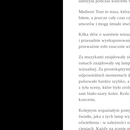
uderzyła podczas koncertu
Madison Tour to trasa, któr
hitem, a jeszcze cały czas
utworów i mogę śmiało stwi
Kilka słów o warstwie wizua
i przesadnie wyeksponowana,
przeważnie robi znacznie w
Za muzykami znajdowały się 
ramach znajdowały się lamp
wizualnej. Za prostokątnymi
odpowiednich momentach dan
pulsowało bardzo szybko, a 
z tyłu sceny, które było zr
sam biało-szary kolor. Końc
koncertu.
Kolejnym wspaniałym pomys
światła, jaka z tych lamp w
oświetlenia - w zależności 
cieniach. Każdy na scenie m