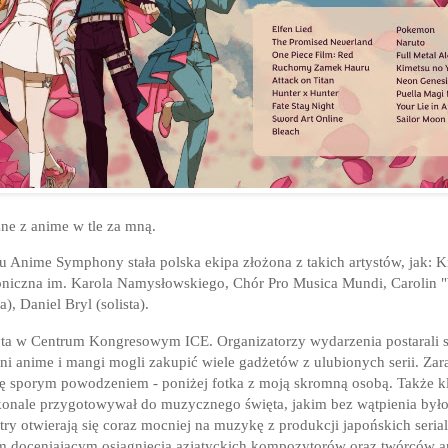
ne z anime w tle za mną.
tu Anime Symphony
stała polska ekipa złożona z takich artystów, jak: K
foniczna im. Karola Namysłowskiego, Chór Pro Musica Mundi,
Carolin 
a), Daniel Bryl (solista).
a w Centrum Kongresowym ICE. Organizatorzy wydarzenia postarali s
i anime i mangi mogli zakupić wiele gadżetów z ulubionych serii. Zar
 się sporym powodzeniem - poniżej fotka z moją skromną osobą. Także k
skonale przygotowywał do muzycznego święta, jakim bez wątpienia by
stry otwierają się coraz mocniej na muzykę z produkcji japońskich seri
doceniającym osiągnięcia azjatyckich kompozytorów oraz twórców a