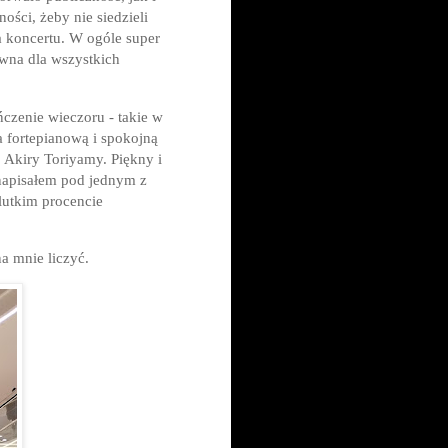
ości, żeby nie siedzieli
a koncertu. W ogóle super
ywna dla wszystkich
ńczenie wieczoru - takie w
a fortepianową i spokojną
o Akiry Toriyamy. Piękny i
 napisałem pod jednym z
lutkim procencie
a mnie liczyć.