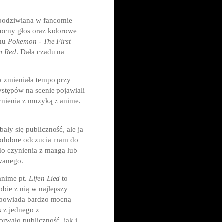
i podziwiana w fandomie
 mocny głos oraz kolorowe
lmu
Pokemon - The First
m Red
. Dała czadu na
ra zmieniała tempo przy
ystępów na scenie pojawiali
zynienia z muzyką z anime.
ały się publiczność, ale ja
.Podobne odczucia mam do
 do czynienia z mangą lub
owanego.
anime pt.
Elfen Lied
to
obie z nią w najlepszy
 opowiada bardzo mocną
is
z jednego z
orwało publiczność, jak i