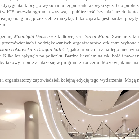
ie dyrygenta, który po wykonaniu tej piosenki aż wykrzyczał do publiczn
ali w ICE przeszła ogromna wrzawa, a publiczność "szalała" już do końc
 reaguje na graną przez siebie muzykę. Taka zajawka jest bardzo pozyt
niu.
opening
Moonlight Densetsu
z kultowej serii
Sailor Moon
. Świetne zako
Po przemówieniach i podziękowaniach organizatorów, orkiestra wykonał
koro Hikareteku
z
Dragon Ball GT
, jako tribute dla zmarłego niedawn
Kilka łez spłynęło po policzku. Bardzo liczyłem na taki hołd i nawet
 takowy tribute znalazł się w programie koncertu. Może w jakimś ma
 i organizatorzy zapowiedzieli kolejną edycję tego wydarzenia. Mogą n