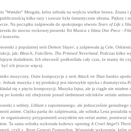
in "Wønder" Mrugala, która zebrała na wejściu wielkie brawa. Znana 
d publicznością kilka razy i zawsze była fantastycznie ubrana. Piękny i
awcze. Na początku zaśpiewała do spokojnego utworu
Tears of Life
z fi
rzeszła do mocno rockowej piosenki
Tot Musica
z filmu
One Piece - Fil
i koncertu.
iosenki z popularnej serii
Demon Slayer
, a zaśpiewała ją Cele. Orkiest
ukcji, jak:
Bleach
,
Fate/Zero
,
The Prmised Neverland
. Podczas kilku w
i fajnym dodatkiem. Ich obecność podkreślała cały czas, że mamy do c
być ich jeszcze więcej.
miks muzyczny. Ostre kompozycje z serii
Attack on Titan
bardzo spodob
e. Jednak muzyka z tej produkcji jest niezwykle epicka i dramatyczna
składał się z pięciu kompozycji. Muzyka fajna, ale ja ciągle nie miałem
gnę po komiks niż obejrzenie ponad siedmiuset odcinków serialu anim
senki z setlisty.
Lillium
z zapomnianego, ale jednocześnie genialnego 
orii anime. Ciężka partia do zaśpiewania, ale solistka Lena poradziła s
, że organizatorzy przypomnieli wszystkim ten serial anime, ponieważ
aniem. Ta sama solistka wykonała kultowy opening
A Cruel Angel's Thes
torii, czyli z
Neon Genesis Evangelion
. Wspaniałe wykonanie, które p