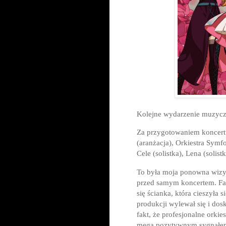
Kolejne wydarzenie muzycz
Za przygotowaniem koncer
(aranżacja), Orkiestra Sym
Cele (solistka), Lena (solistk
To była moja ponowna wizyt
przed samym koncertem. Fan
się ścianka, która cieszyła
produkcji wylewał się i do
fakt, że profesjonalne orkie
mega pozytywnym sygnałem 