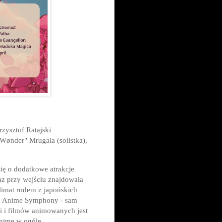
rzysztof Ratajski
"Wønder" Mrugala (solistka),
ię o dodatkowe atrakcje
az przy wejściu znajdowała
limat rodem z japońskich
ło Anime Symphony - sam
ali i filmów animowanych jest
nime w ogóle.