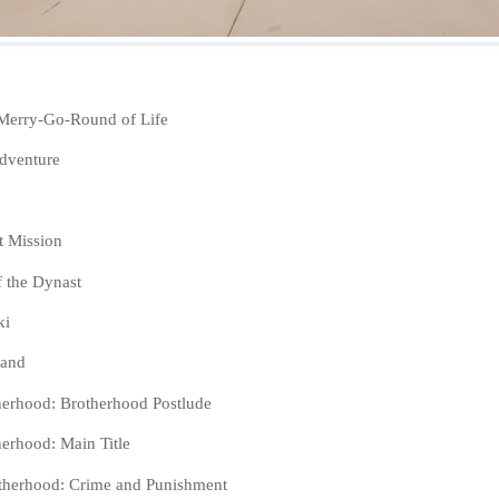
Merry-Go-Round of Life
Adventure
t Mission
f the Dynast
ki
land
herhood: Brotherhood Postlude
herhood: Main Title
otherhood: Crime and Punishment