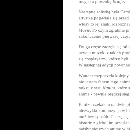
rosyjsku piosenkę
Bratja
.
Następną solistką była
Carol
artystka pojawiała się prze
włosy to jej znaki rozpozn
Movie
. Po czym zgrabnie p
zakończenie pierwszej częśc
Druga część zaczęła się od p
użyciu muzyki z takich prod
się cosplayerzy, którzy byl
W następnej edycji powinno 
Wønder rozpoczęła kolejny 
nie jestem fanem tego anim
miksu z serii
Naturo
, który 
anime - pewnie prędzej się
Bardzo czekałem na dwie pio
niezwykła kompozycja w hist
możliwy sposób. Cieszę się
historię z głębokim przesł
najsłynniejszych anime w his