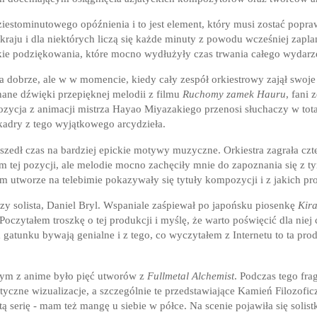
iestominutowego opóźnienia i to jest element, który musi zostać popraw
 kraju i dla niektórych liczą się każde minuty z powodu wcześniej zap
kie podziękowania, które mocno wydłużyły czas trwania całego wydarz
 dobrze, ale w w momencie, kiedy cały zespół orkiestrowy zajął swoje 
nane dźwięki przepięknej melodii z filmu
Ruchomy zamek Hauru
, fani 
ycja z animacji mistrza Hayao Miyazakiego przenosi słuchaczy w total
 kadry z tego wyjątkowego arcydzieła.
zedł czas na bardziej epickie motywy muzyczne. Orkiestra zagrała czte
em tej pozycji, ale melodie mocno zachęciły mnie do zapoznania się z t
m utworze na telebimie pokazywały się tytuły kompozycji i z jakich p
szy solista, Daniel Bryl. Wspaniale zaśpiewał po japońsku piosenkę
Kir
 Poczytałem troszkę o tej produkcji i myślę, że warto poświęcić dla niej
gatunku bywają genialne i z tego, co wyczytałem z Internetu to ta prod
m z anime było pięć utworów z
Fullmetal Alchemist
. Podczas tego fr
astyczne wizualizacje, a szczególnie te przedstawiające Kamień Filozof
tą serię - mam też mangę u siebie w półce. Na scenie pojawiła się solist