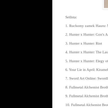
Setlista:
1. Ruchomy zamek Hauru: 
2. Hunter x Hunter: Gon's 
3. Hunter x Hunter: Riot
4. Hunter x Hunter: The Las
5. Hunter x Hunter: Elegy o
6. Your Lie in April: Kirame
7. Sword Art Online: Sword
8. Fullmetal Alchemist Brot
9. Fullmetal Alchemist Brot
10. Fullmetal Alchemist Br