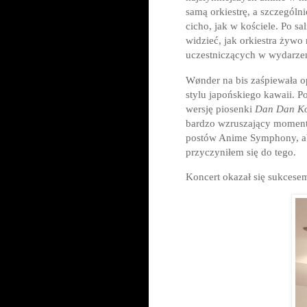
samą orkiestrę, a szczególn
cicho, jak w kościele. Po s
widzieć, jak orkiestra żywo
uczestniczących w wydarze
Wønder na bis zaśpiewała 
stylu japońskiego kawaii. 
wersję piosenki
Dan Dan Ko
bardzo wzruszający moment. 
postów Anime Symphony, aby
przyczyniłem się do tego.
Koncert okazał się sukcesem