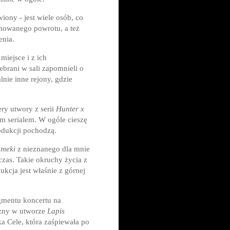
iony - jest wiele osób, co
lanowanego powrotu, a też
enia.
miejsce i z ich
zebrani w sali zapomnieli o
nie inne rejony, gdzie
ry utwory z serii
Hunter x
ym serialem. W ogóle cieszę
rodukcji pochodzą.
ameki
z nieznanego dla mnie
 czas. Takie okruchy życia z
ukcja jest właśnie z górnej
agmentu koncertu na
iczny w utworze
Lapis
ka Cele, która zaśpiewała po