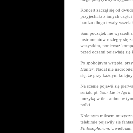
Koncert zaczął się od dwudz
przyjechało z innych części
bardzo długo trwały wszela
Sam początek nie wyszedł za
instrumentów rozległy się z
wszystkim, ponieważ kompoz
przed oczami pojawiają się
Po spokojnym wstępie, przys
Hunter
. Nadal nie nadrobił
się, że przy każdym kolejny
Na scenie pojawił się pierw
serialu pt.
Your Lie in April
.
muzyką w tle - anime w tym 
półki.
Kolejnym miksem muzyczny
telebimie pojawiły się fant
Philosophorum
. Uwielbiam 