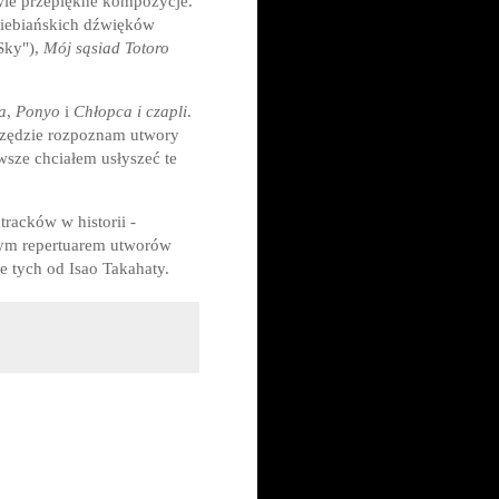
Dwie przepiękne kompozycje.
niebiańskich dźwięków
Sky"),
Mój sąsiad Totoro
a
,
Ponyo
i
Chłopca i czapli
.
Wszędzie rozpoznam utwory
wsze chciałem usłyszeć te
tracków w historii -
nym repertuarem utworów
e tych od Isao Takahaty.