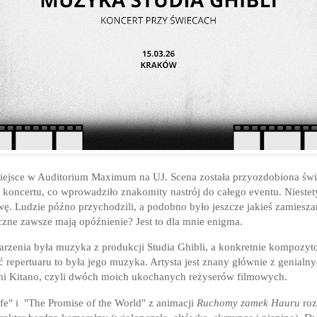
iejsce w Auditorium Maximum na UJ. Scena została przyozdobiona świ
 koncertu, co wprowadziło znakomity nastrój do całego eventu. Niestet
. Ludzie późno przychodzili, a podobno było jeszcze jakieś zamieszan
zne zawsze mają opóźnienie? Jest to dla mnie enigma.
enia była muzyka z produkcji Studia Ghibli, a konkretnie kompozyto
ć repertuaru to była jego muzyka. Artysta jest znany głównie z genial
hi Kitano, czyli dwóch moich ukochanych reżyserów filmowych.
e" i "The Promise of the World" z animacji
Ruchomy zamek Hauru
ro