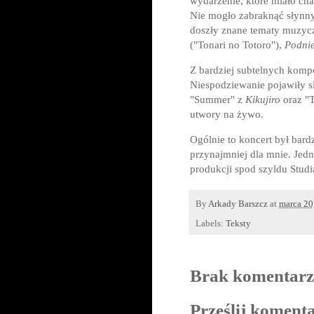
wydarzenie, które miało cha
Nie mogło zabraknąć słynn
doszły znane tematy muzyc
("Tonari no Totoro"),
Podnie
Z bardziej subtelnych kompo
Niespodziewanie pojawiły s
"Summer" z
Kikujiro
oraz "T
utwory na żywo.
Ogólnie to koncert był bard
przynajmniej dla mnie. Je
produkcji spod szyldu Studi
By
Arkady Barszcz
at
marca 20
Labels:
Teksty
Brak komentarz
Prześlij koment