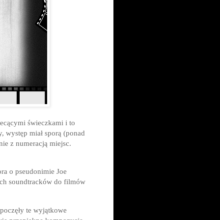
ecącymi świeczkami i to
y, występ miał sporą (ponad
ie z numeracją miejsc.
ra o pseudonimie Joe
nych soundtracków do filmów
zpoczęły te wyjątkowe