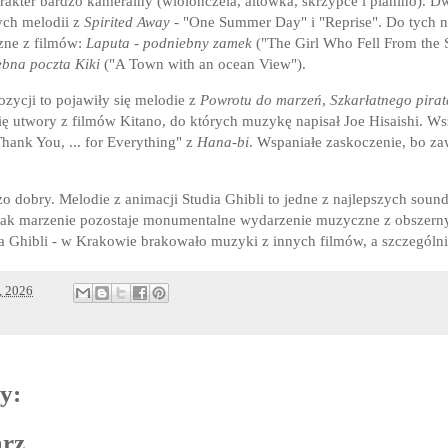
rakter bardzo kameralny (wiolonczela, altówka, skrzypce i pianino). 
ych melodii z
Spirited Away
- "One Summer Day" i "Reprise". Do tych 
zne z filmów:
Laputa - podniebny zamek
("The Girl Who Fell From the 
bna poczta Kiki
("A Town with an ocean View").
zycji to pojawiły się melodie z
Powrotu do marzeń
,
Szkarłatnego pirat
ię utwory z filmów Kitano, do których muzykę napisał Joe Hisaishi. 
hank You, ... for Everything" z
Hana-bi
. Wspaniałe zaskoczenie, bo za
zo dobry. Melodie z animacji Studia Ghibli to jedne z najlepszych sound
dnak marzenie pozostaje monumentalne wydarzenie muzyczne z obszer
a Ghibli - w Krakowie brakowało muzyki z innych filmów, a szczególni
, 2026
y:
arz