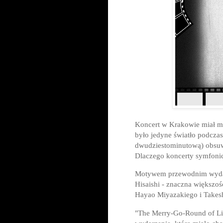
Koncert w Krakowie miał m
było jedyne światło podczas
dwudziestominutową) obsuwę
Dlaczego koncerty symfonic
Motywem przewodnim wydarz
Hisaishi - znaczna większoś
Hayao Miyazakiego i Takes
"The Merry-Go-Round of Lif